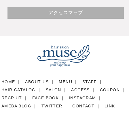
アクセスマップ
HOME
｜
ABOUT US
｜
MENU
｜
STAFF
｜
HAIR CATALOG
｜
SALON
｜
ACCESS
｜
COUPON
｜
RECRUIT
｜
FACE BOOK
｜
INSTAGRAM
｜
AMEBA BLOG
｜
TWITTER
｜
CONTACT
｜
LINK