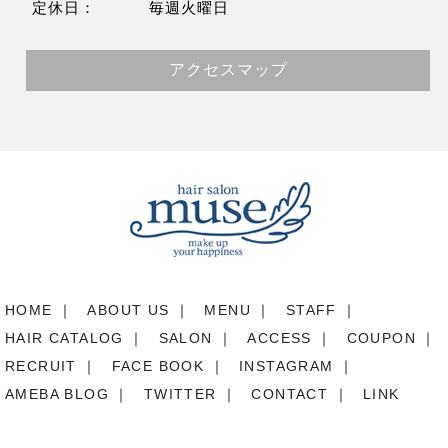
定休日：
毎週火曜日
アクセスマップ
HOME
｜
ABOUT US
｜
MENU
｜
STAFF
｜
HAIR CATALOG
｜
SALON
｜
ACCESS
｜
COUPON
｜
RECRUIT
｜
FACE BOOK
｜
INSTAGRAM
｜
AMEBA BLOG
｜
TWITTER
｜
CONTACT
｜
LINK