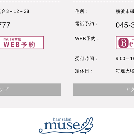
台3－12－28
住所：
横浜市磯
777
電話予約：
045-
WEB予約：
受付時間：
9:00～1
定休日：
毎週火
ップ
ア