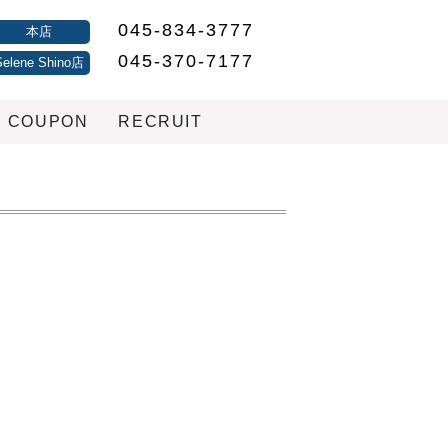
045-834-3777
本店
045-370-7177
Selene Shino店
COUPON
RECRUIT